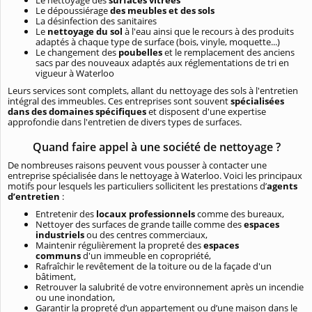
Le dépoussiérage
des meubles et des sols
La désinfection des sanitaires
Le
nettoyage du sol
à l'eau ainsi que le recours à des produits
adaptés à chaque type de surface (bois, vinyle, moquette...)
Le changement des
poubelles
et le remplacement des anciens
sacs par des nouveaux adaptés aux réglementations de tri en
vigueur à Waterloo
Leurs services sont complets, allant du nettoyage des sols à l'entretien
intégral des immeubles. Ces entreprises sont souvent
spécialisées
dans des domaines spécifiques
et disposent d'une expertise
approfondie dans l'entretien de divers types de surfaces.
Quand faire appel à une société de nettoyage ?
De nombreuses raisons peuvent vous pousser à contacter une
entreprise spécialisée dans le nettoyage à Waterloo. Voici les principaux
motifs pour lesquels les particuliers sollicitent les prestations d’
agents
d’entretien
:
Entretenir des
locaux professionnels
comme des bureaux,
Nettoyer des surfaces de grande taille comme des
espaces
industriels
ou des centres commerciaux,
Maintenir régulièrement la propreté des
espaces
communs
d'un immeuble en copropriété,
Rafraîchir le revêtement de la toiture ou de la façade d'un
bâtiment,
Retrouver la salubrité de votre environnement après un incendie
ou une inondation,
Garantir la propreté d’un appartement ou d’une maison dans le