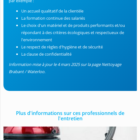
par exemple :
Un accueil qualitatif de la clientèle
La formation continue des salariés
Le choix d'un matériel et de produits performants et/ou
répondant à des critères écologiques et respectueux de
l'environnement
Le respect de règles d'hygiène et de sécurité
La clause de confidentialité
Information mise à jour le 4 mars 2025 sur la page Nettoyage
Brabant / Waterloo.
Plus d'informations sur ces professionnels de
l'entretien