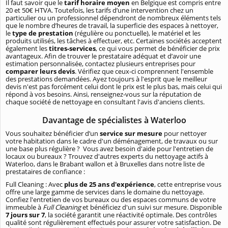
Il faut savoir que le
tarif horaire moyen
en Belgique est compris entre
20 et 50€ HTVA. Toutefois, les tarifs d’une intervention chez un
particulier ou un professionnel dépendront de nombreux éléments tels
que le nombre d’heures de travail, la superficie des espaces à nettoyer,
le
type de prestation
(régulière ou ponctuelle), le matériel et les
produits utilisés, les tâches à effectuer, etc. Certaines sociétés acceptent
également les
titres-services
, ce qui vous permet de bénéficier de prix
avantageux. Afin de trouver le prestataire adéquat et d’avoir une
estimation personnalisée, contactez plusieurs entreprises pour
comparer leurs devis
. Vérifiez que ceux-ci comprennent l'ensemble
des prestations demandées. Ayez toujours à l'esprit que le meilleur
devis n'est pas forcément celui dont le prix est le plus bas, mais celui qui
répond à vos besoins. Ainsi, renseignez-vous sur la réputation de
chaque société de nettoyage en consultant l'avis d'anciens clients.
Davantage de spécialistes à Waterloo
Vous souhaitez bénéficier d’un
service sur mesure
pour nettoyer
votre habitation dans le cadre d'un déménagement, de travaux ou sur
une base plus régulière ? Vous avez besoin d'aide pour l'entretien de
locaux ou bureaux ? Trouvez d'autres experts du nettoyage actifs à
Waterloo, dans le Brabant wallon et à Bruxelles dans notre liste de
prestataires de confiance :
Full Cleaning : Avec
plus de 25 ans d'expérience
, cette entreprise vous
offre une large gamme de services dans le domaine du nettoyage.
Confiez l'entretien de vos bureaux ou des espaces communs de votre
immeuble à
Full Cleaning
et bénéficiez d'un suivi sur mesure. Disponible
7 jours sur 7
, la société garantit une réactivité optimale. Des contrôles
qualité sont régulièrement effectués pour assurer votre satisfaction. De